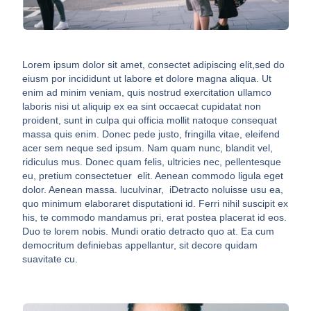
Lorem ipsum dolor sit amet, consectet adipiscing elit,sed do
eiusm por incididunt ut labore et dolore magna aliqua. Ut
enim ad minim veniam, quis nostrud exercitation ullamco
laboris nisi ut aliquip ex ea sint occaecat cupidatat non
proident, sunt in culpa qui officia mollit natoque consequat
massa quis enim. Donec pede justo, fringilla vitae, eleifend
acer sem neque sed ipsum. Nam quam nunc, blandit vel,
ridiculus mus. Donec quam felis, ultricies nec, pellentesque
eu, pretium consectetuer elit. Aenean commodo ligula eget
dolor. Aenean massa. luculvinar, iDetracto noluisse usu ea,
quo minimum elaboraret disputationi id. Ferri nihil suscipit ex
his, te commodo mandamus pri, erat postea placerat id eos.
Duo te lorem nobis. Mundi oratio detracto quo at. Ea cum
democritum definiebas appellantur, sit decore quidam
suavitate cu.