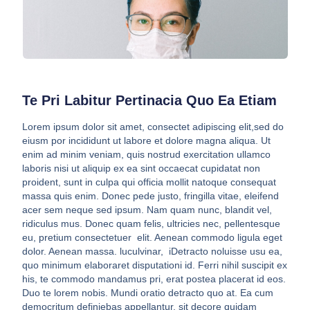
Te Pri Labitur Pertinacia Quo Ea Etiam
Lorem ipsum dolor sit amet, consectet adipiscing elit,sed do
eiusm por incididunt ut labore et dolore magna aliqua. Ut
enim ad minim veniam, quis nostrud exercitation ullamco
laboris nisi ut aliquip ex ea sint occaecat cupidatat non
proident, sunt in culpa qui officia mollit natoque consequat
massa quis enim. Donec pede justo, fringilla vitae, eleifend
acer sem neque sed ipsum. Nam quam nunc, blandit vel,
ridiculus mus. Donec quam felis, ultricies nec, pellentesque
eu, pretium consectetuer elit. Aenean commodo ligula eget
dolor. Aenean massa. luculvinar, iDetracto noluisse usu ea,
quo minimum elaboraret disputationi id. Ferri nihil suscipit ex
his, te commodo mandamus pri, erat postea placerat id eos.
Duo te lorem nobis. Mundi oratio detracto quo at. Ea cum
democritum definiebas appellantur, sit decore quidam