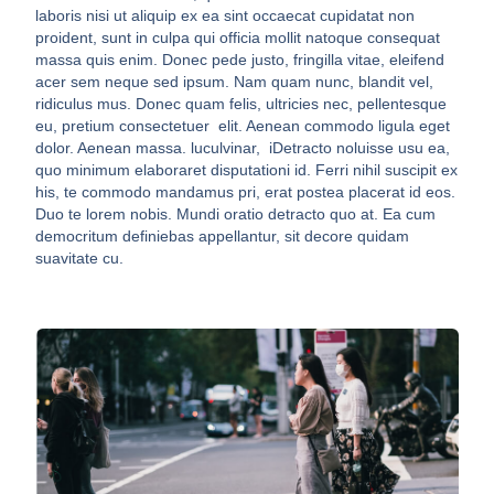
laboris nisi ut aliquip ex ea sint occaecat cupidatat non
proident, sunt in culpa qui officia mollit natoque consequat
massa quis enim. Donec pede justo, fringilla vitae, eleifend
acer sem neque sed ipsum. Nam quam nunc, blandit vel,
ridiculus mus. Donec quam felis, ultricies nec, pellentesque
eu, pretium consectetuer elit. Aenean commodo ligula eget
dolor. Aenean massa. luculvinar, iDetracto noluisse usu ea,
quo minimum elaboraret disputationi id. Ferri nihil suscipit ex
his, te commodo mandamus pri, erat postea placerat id eos.
Duo te lorem nobis. Mundi oratio detracto quo at. Ea cum
democritum definiebas appellantur, sit decore quidam
suavitate cu.