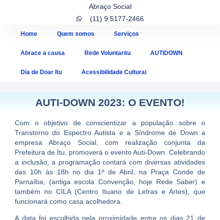
Abraço Social
(11) 9.5177-2466
Home
Quem somos
Serviços
Abrace a causa
Rede Voluntaritu
AUTIDOWN
Dia de Doar Itu
Acessibilidade Cultural
AUTI-DOWN 2023: O EVENTO!
Com o objetivo de conscientizar a população sobre o
Transtorno do Espectro Autista e a Síndrome de Down a
empresa Abraço Social, com realização conjunta da
Prefeitura de Itu, promoverá o evento Auti-Down. Celebrando
a inclusão, a programação contará com diversas atividades
das 1
0h às 18h no dia 1º de Abril,
na Praça Conde de
Parnaíba,
(antiga escola Convenção, hoje Rede Saber) e
também no CILA (Centro Ituano de Letras e Artes), que
funcionará como casa acolhedora.
A data foi escolhida pela proximidade entre os dias 21 de